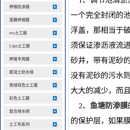
1、调节池清淤
养殖防渗膜
一个完全封闭的
莲藕养殖膜
浮盖，那相当于
eva土工膜
须保证渗沥液流
Ldpe土工膜
砂井，带有泥砂
养殖专用膜
膨润土防水毯
没有泥砂的污水
黑绿双色土工膜
大大的减少，而
彩色土工膜
2、
鱼塘防渗膜
复合排水网
的保护层，如果
土工布系列