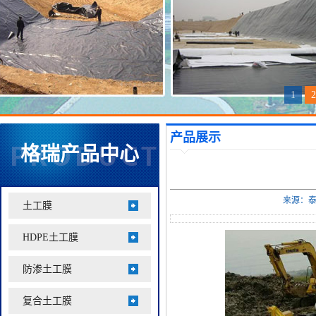
1
2
产品展示
格瑞产品中心
来源：泰安
土工膜
HDPE土工膜
防渗土工膜
复合土工膜