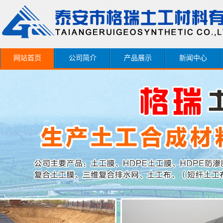
网站首页
公司简介
产品展示
新闻中心