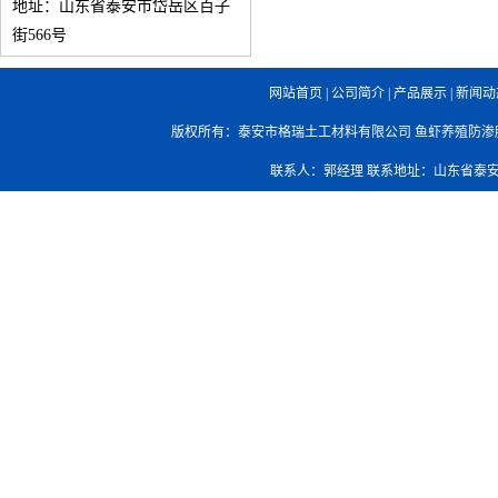
地址：山东省泰安市岱岳区百子
街566号
网站首页
|
公司简介
|
产品展示
|
新闻动
版权所有：泰安市格瑞土工材料有限公司
鱼虾养殖防渗
联系人：郭经理 联系地址：山东省泰安