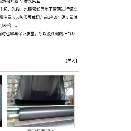
浸泡易开胶,防渗效果差
电缆、光缆、水暖管线等地下管网进行调查
注意hdpe防渗膜裁切之前,应该准确丈量其
专用表格上。
同时也容易保证质量。所以说任何的细节都
【关闭】
.