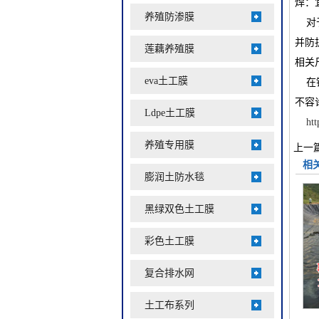
焊：
养殖防渗膜
对
并防
莲藕养殖膜
相关
eva土工膜
在
不容
Ldpe土工膜
htt
养殖专用膜
上一篇
相
膨润土防水毯
黑绿双色土工膜
彩色土工膜
复合排水网
土工布系列