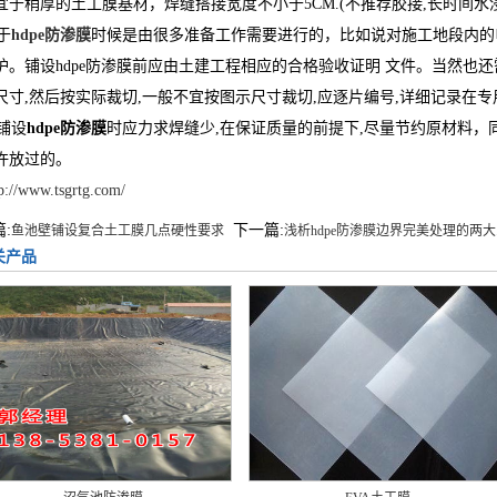
宜于稍厚的土工膜基材，焊缝搭接宽度不小于5CM.(不推荐胶接,长时间水
于
hdpe防渗膜
时候是由很多准备工作需要进行的，比如说对施工地段内的
护。铺设hdpe防渗膜前应由土建工程相应的合格验收证明 文件。当然也还需
尺寸,然后按实际裁切,一般不宜按图示尺寸裁切,应逐片编号,详细记录在
铺设
hdpe防渗膜
时应力求焊缝少,在保证质量的前提下,尽量节约原材料，
许放过的。
p://www.tsgrtg.com/
:
下一篇:
鱼池壁铺设复合土工膜几点硬性要求
浅析hdpe防渗膜边界完美处理的两大..
关产品