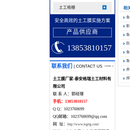
土工格栅
相
鱼
安全高效的土工膜实施方案
影
产品供应商
鱼
防
13853810157
鱼
鱼
联系我们
| CONTACT US
养
焊
土工膜厂家-泰安格瑞土工材料有
限公司
联 系 人：郭经理
手机：13853810157
Q Q：1023760699
QQ邮箱：1023760699@qq.com
网 址：
http://www.tsgrtg.com/