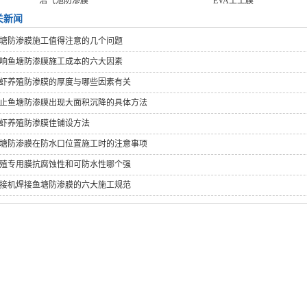
沼气池防渗膜
EVA土工膜
关新闻
塘防渗膜施工值得注意的几个问题
响鱼塘防渗膜施工成本的六大因素
虾养殖防渗膜的厚度与哪些因素有关
止鱼塘防渗膜出现大面积沉降的具体方法
虾养殖防渗膜佳铺设方法
塘防渗膜在防水口位置施工时的注意事项
殖专用膜抗腐蚀性和可防水性哪个强
接机焊接鱼塘防渗膜的六大施工规范