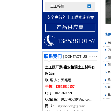
土工格栅
安全高效的土工膜实施方案
产品供应商
相
13853810157
采
四
联系我们
| CONTACT US
如
耐
土工膜厂家-泰安格瑞土工材料有
鱼
限公司
鱼
联 系 人：郭经理
手机：13853810157
鱼
Q Q：1023760699
鱼
QQ邮箱：1023760699@qq.com
网 址：
http://www.tsgrtg.com/