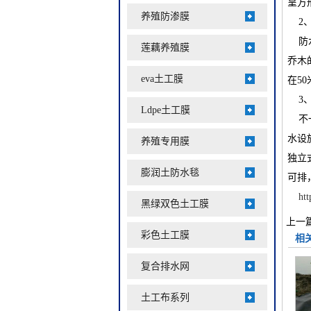
呈方
养殖防渗膜
2、
防水
莲藕养殖膜
乔木
eva土工膜
在5
3、
Ldpe土工膜
不一
水设
养殖专用膜
独立
膨润土防水毯
可排
htt
黑绿双色土工膜
上一篇
彩色土工膜
相
复合排水网
土工布系列