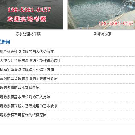
污水处理防渗膜
鱼塘防渗膜
关新闻
用鱼虾养殖防渗膜的四大优势所在
大流程让鱼塘防渗膜锚固操作得心应手
何确定鱼塘防渗膜铺设时焊接方向
寒耐热型鱼塘防渗膜的主要成分介绍
塘防渗膜的基本常识介绍
塘防渗膜静水压检测的四大方法
塘防渗膜铺设对基层处理的基本要求
塘防渗膜不可替代的终极原因