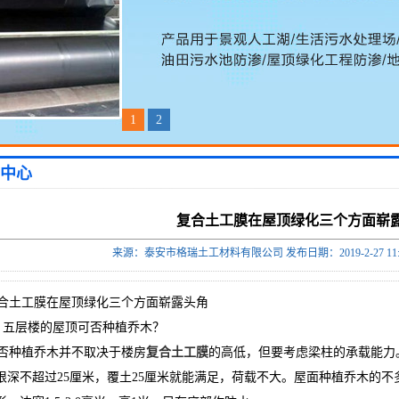
1
2
中心
复合土工膜在屋顶绿化三个方面崭
来源：泰安市格瑞土工材料有限公司 发布日期：2019-2-27 11:
土工膜在屋顶绿化三个方面崭露头角
五层楼的屋顶可否种植乔木？
种植乔木并不取决于楼房
复合土工膜
的高低，但要考虑梁柱的承载能力
根深不超过25厘米，覆土25厘米就能满足，荷载不大。屋面种植乔木的