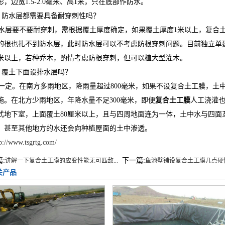
形，边宽1.5-2.0毫米、高1米，只在底部作防水。
防水层都需要具备耐穿刺性吗？
层要不要耐穿刺，需根据覆土厚度确定，如果覆土厚度1米以上，复合土
的根也扎不到防水层，此时防水层可以不考虑防根穿刺问题。目前独立单
0米以上，若种乔木，酌情考虑防根穿刺，但可以植大型灌木。
覆土下面设排水层吗？
定。在南方多雨地区，降雨量超过800毫米，如果不设复合土工膜，土
施。在北方少雨地区，年降水量不足300毫米，即便
复合土工膜
人工浇灌
式地下室，上面覆土80厘米以上，且与四周地面连为一体，土中水与四面
，甚至其他地方的水还会向种植屋面的土中渗透。
p://www.tsgrtg.com/
:
下一篇:
讲解一下复合土工膜的应变性能无可匹敌...
鱼池壁铺设复合土工膜几点硬
关产品