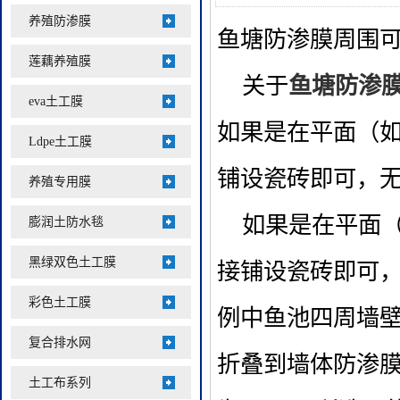
养殖防渗膜
鱼塘防渗膜周围
莲藕养殖膜
关于
鱼塘防渗
eva土工膜
如果是在平面（
Ldpe土工膜
铺设瓷砖即可，
养殖专用膜
如果是在平面（
膨润土防水毯
黑绿双色土工膜
接铺设瓷砖即可
彩色土工膜
例中鱼池四周墙
复合排水网
折叠到墙体防渗
土工布系列