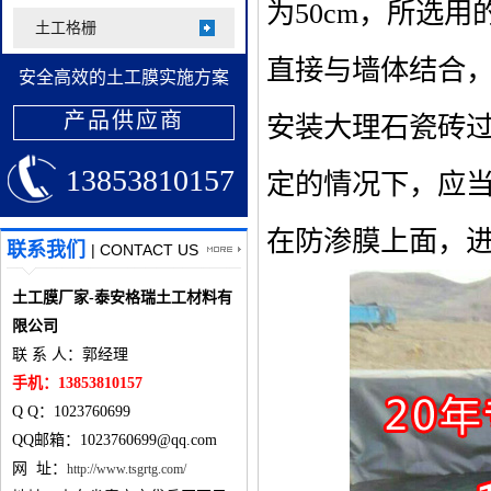
为50cm，所选
土工格栅
直接与墙体结合，
安全高效的土工膜实施方案
产品供应商
安装大理石瓷砖
13853810157
定的情况下，应
在防渗膜上面，
联系我们
| CONTACT US
土工膜厂家-泰安格瑞土工材料有
限公司
联 系 人：郭经理
手机：13853810157
Q Q：1023760699
QQ邮箱：1023760699@qq.com
网 址：
http://www.tsgrtg.com/