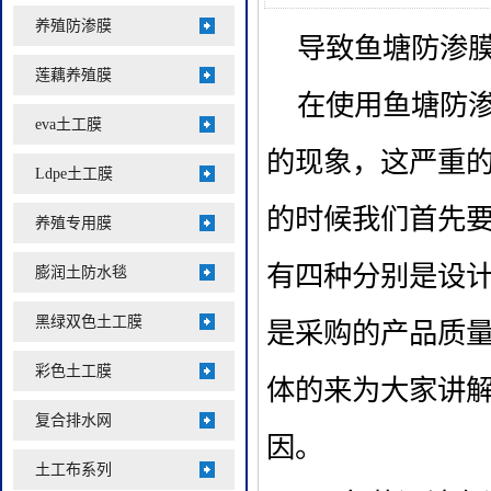
养殖防渗膜
导致鱼塘防渗膜
莲藕养殖膜
在使用鱼塘防渗
eva土工膜
的现象，这严重
Ldpe土工膜
的时候我们首先
养殖专用膜
有四种分别是设
膨润土防水毯
黑绿双色土工膜
是采购的产品质
彩色土工膜
体的来为大家讲
复合排水网
因。
土工布系列