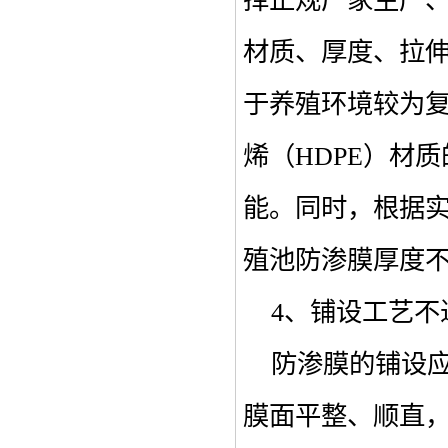
择正规厂家生产
材质、厚度、拉
于养殖环境较为
烯（HDPE）材
能。同时，根据
殖池防渗膜厚度不宜
4、铺设工艺不
防渗膜的铺设应
膜面平整、顺直